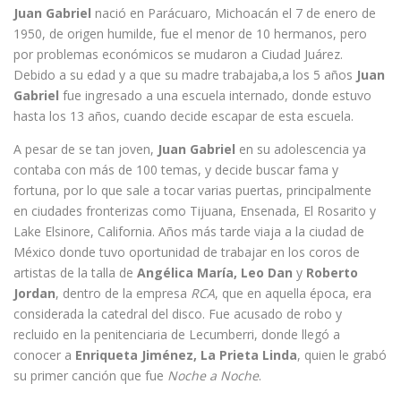
Juan Gabriel
nació en Parácuaro, Michoacán el 7 de enero de
1950, de origen humilde, fue el menor de 10 hermanos, pero
por problemas económicos se mudaron a Ciudad Juárez.
Debido a su edad y a que su madre trabajaba,a los 5 años
Juan
Gabriel
fue ingresado a una escuela internado, donde estuvo
hasta los 13 años, cuando decide escapar de esta escuela.
A pesar de se tan joven,
Juan Gabriel
en su adolescencia ya
contaba con más de 100 temas, y decide buscar fama y
fortuna, por lo que sale a tocar varias puertas, principalmente
en ciudades fronterizas como Tijuana, Ensenada, El Rosarito y
Lake Elsinore, California. Años más tarde viaja a la ciudad de
México donde tuvo oportunidad de trabajar en los coros de
artistas de la talla de
Angélica María, Leo Dan
y
Roberto
Jordan
, dentro de la empresa
RCA
, que en aquella época, era
considerada la catedral del disco. Fue acusado de robo y
recluido en la penitenciaria de Lecumberri, donde llegó a
conocer a
Enriqueta Jiménez, La Prieta Linda
, quien le grabó
su primer canción que fue
Noche a Noche
.