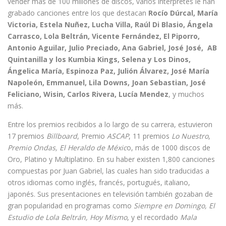
vender más de 100 millones de discos, varios interpretes le han
grabado canciones entre los que destacan
Rocío Dúrcal, María
Victoria, Estela Nuñez, Lucha Villa, Raúl Di Blasio, Ángela
Carrasco, Lola Beltrán, Vicente Fernández, El Piporro,
Antonio Aguilar, Julio Preciado, Ana Gabriel, José José, AB
Quintanilla y los Kumbia Kings, Selena y Los Dinos,
Ángelica María, Espinoza Paz, Julión Álvarez, José María
Napoleón, Emmanuel, Lila Downs, Joan Sebastian, José
Feliciano, Wisin, Carlos Rivera, Lucía Mendez
, y muchos
más.
Entre los premios recibidos a lo largo de su carrera, estuvieron
17 premios
Billboard
, Premio
ASCAP
, 11 premios
Lo Nuestro
,
Premio Ondas, El Heraldo de Méxic
o, más de 1000 discos de
Oro, Platino y Multiplatino. En su haber existen 1,800 canciones
compuestas por Juan Gabriel, las cuales han sido traducidas a
otros idiomas como inglés, francés, portugués, italiano,
japonés. Sus presentaciones en televisión también gozaban de
gran popularidad en programas como
Siempre en Domingo, El
Estudio de Lola Beltrán, Hoy Mismo
, y el recordado
Mala