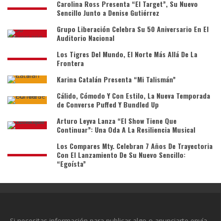
Carolina Ross Presenta “El Target”, Su Nuevo
Sencillo Junto a Denise Gutiérrez
Grupo Liberación Celebra Su 50 Aniversario En El
Auditorio Nacional
Los Tigres Del Mundo, El Norte Más Allá De La
Frontera
Karina Catalán Presenta “Mi Talismán”
Cálido, Cómodo Y Con Estilo, La Nueva Temporada
de Converse Puffed Y Bundled Up
Arturo Leyva Lanza “El Show Tiene Que
Continuar”: Una Oda A La Resiliencia Musical
Los Compares Mty. Celebran 7 Años De Trayectoria
Con El Lanzamiento De Su Nuevo Sencillo:
“Egoísta”
Si necesitas información para publicar algo o anunciarte envía