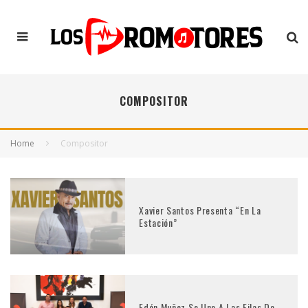
COMPOSITOR
Home
Compositor
Xavier Santos Presenta “En La
Estación”
Edén Muñoz Se Une A Las Filas De