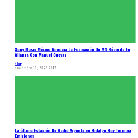
Sony Music México Anuncia La Formación De M4 Récords En
Alianza Con Manuel Cuevas
Blog
noviembre 10, 2023
2247
La última Estación De Radio Vigente en Hidalgo Hoy Termina
Emisiones