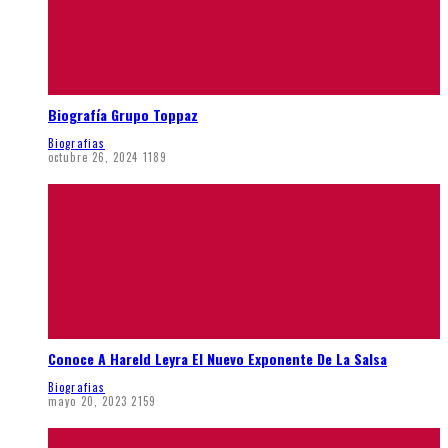
Biografía Grupo Toppaz
Biografias
octubre 26, 2024
1189
Conoce A Hareld Leyra El Nuevo Exponente De La Salsa
Biografias
mayo 20, 2023
2159