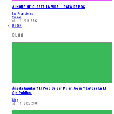
AUNQUE ME CUESTE LA VIDA – RAFA RAMOS
Los Promotores
Videos
abril 1, 2016
5693
BLOG
BLOG
Ángela Aguilar Y El Peso De Ser Mujer, Joven Y Exitosa En El
Ojo Público.
Blog
abril 9, 2025
2106