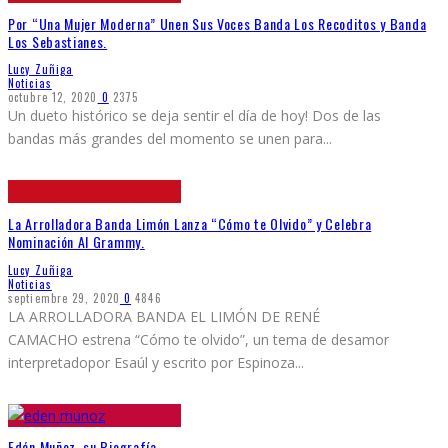
Por “Una Mujer Moderna” Unen Sus Voces Banda Los Recoditos y Banda
Los Sebastianes.
Lucy Zuñiga
Noticias
octubre 12, 2020
0
2375
Un dueto histórico se deja sentir el día de hoy! Dos de las
bandas más grandes del momento se unen para
...
La Arrolladora Banda Limón Lanza “Cómo te Olvido” y Celebra
Nominación Al Grammy.
Lucy Zuñiga
Noticias
septiembre 29, 2020
0
4846
LA ARROLLADORA BANDA EL LIMÓN DE RENÉ
CAMACHO estrena “Cómo te olvido”, un tema de desamor
interpretadopor Esaúl y escrito por Espinoza
...
Edén Muñoz, su Biografía.