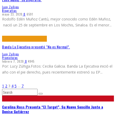
Lucy Zuñiga
Biografias
mayo 23, 2020
0
6591
Rodolfo Edén Muñoz Cantú, mejor conocido como Edén Muñoz,
nació un 25 de septiembre en Los Mochis, Sinaloa. Es el menor
...
Banda La Ejecutiva presentó “No es Normal”.
Lucy Zuñiga
Promotores
febrero 7, 2020
0
4945
Por: Lucy Zúñiga.Fotos: Cecilia Galicia. Banda La Ejecutiva inició el
año con el pie derecho, pues recientemente estrenó su EP
...
1
2
3
4
5
…
7
Carolina Ross Presenta “El Target”, Su Nuevo Sencillo Junto a
Denise Gutiérrez