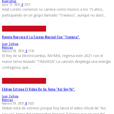
Biografias
julio 11, 2021
0
2217
Adal Loreto comenzó su carrera como músico a los 15 años,
participando en un grupo llamado “Travieso”, aunque no duró
...
Raymix Regresa A La Escena Musical Con “Traviesa”.
Lucy Zuñiga
Noticias
febrero 26, 2021
0
1731
El Rey de la Electrocumbia, RAYMIX, regresa este 2021 con el
nuevo tema titulado “TRAVIESA”.La canción despliega una energía
contagiosa, que
...
Elidian Estrena El Video De Su Tema “Así Soy Yo”.
Lucy Zuñiga
Noticias
febrero 19, 2021
0
1522
Elidian está de estreno porque hoy lanza el video oficial de “Así
soy yo”, tema del compositor Horacio Palencia que en voz del
...