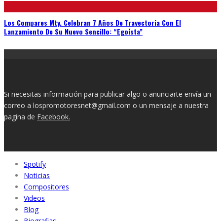
Los Compares Mty. Celebran 7 Años De Trayectoria Con El
Lanzamiento De Su Nuevo Sencillo: “Egoísta”
Si necesitas información para publicar algo o anunciarte envía un
correo a lospromotoresnet@gmail.com o un mensaje a nuestra
pagina de
Facebook.
Spotify
Noticias
Compositores
Videos
Blog
Biografias