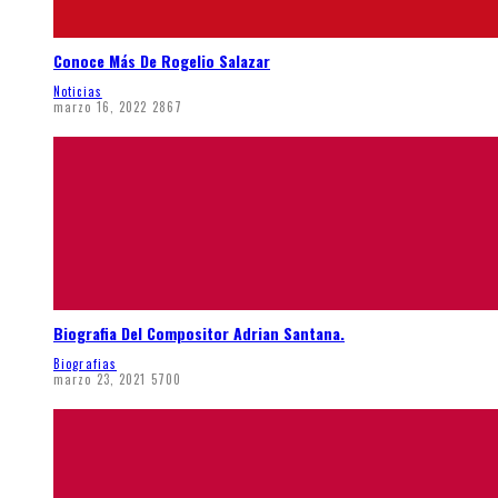
Conoce Más De Rogelio Salazar
Noticias
marzo 16, 2022
2867
Biografia Del Compositor Adrian Santana.
Biografias
marzo 23, 2021
5700