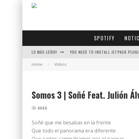
SPOTIFY
NOTI
LO MÁS LEÍDO!
YOU NEED TO INSTALL JETPACK PLUGI
Home
Videos
Somos 3 | Soñé Feat. Julión Ál
4444
Soñé que me besabas en la frente
Que todo el panorama era diferente
Que juntos caminábamos por el parque