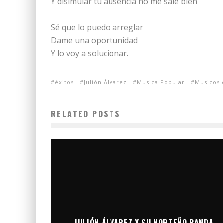
Y disimular tu ausencia no me sale bien
Sé que lo puedo arreglar
Dame una oportunidad
Y lo voy a solucionar.
éxitos
Julión Álvarez
Musica Popular
Musicos 
RELATED POSTS
JULIÓN ÁLVAREZ Y SU NORTEÑO BANDA