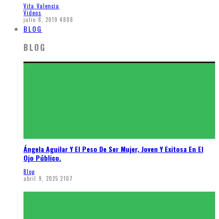
Vita Valencia
Videos
julio 8, 2019
4808
BLOG
BLOG
Ángela Aguilar Y El Peso De Ser Mujer, Joven Y Exitosa En El
Ojo Público.
Blog
abril 9, 2025
2107