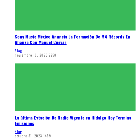
Sony Music México Anuncia La Formación De M4 Récords En
Alianza Con Manuel Cuevas
Blog
noviembre 10, 2023
2250
La última Estación De Radio Vigente en Hidalgo Hoy Termina
Emisiones
Blog
octubre 31, 2023
1489