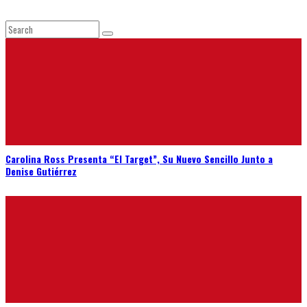
Carolina Ross Presenta “El Target”, Su Nuevo Sencillo Junto a
Denise Gutiérrez