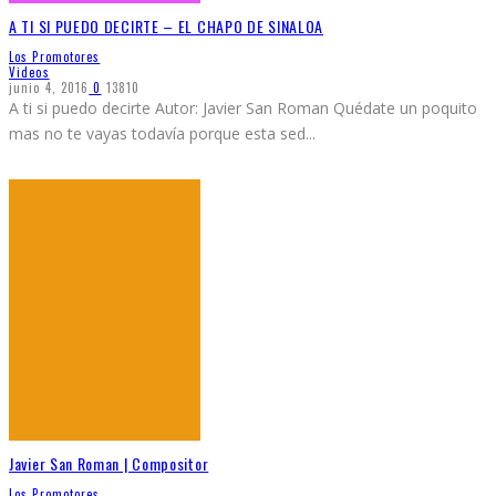
A TI SI PUEDO DECIRTE – EL CHAPO DE SINALOA
Los Promotores
Videos
junio 4, 2016
0
13810
A ti si puedo decirte Autor: Javier San Roman Quédate un poquito
mas no te vayas todavía porque esta sed
...
Javier San Roman | Compositor
Los Promotores