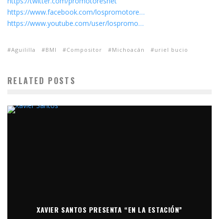
https://twitter.com/promotoresnet
https://www.facebook.com/lospromotore…
https://www.youtube.com/user/lospromo…
Aguililla
BMI
Compositor
Michoacán
uriel bucio
RELATED POSTS
XAVIER SANTOS PRESENTA “EN LA ESTACIÓN”