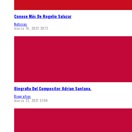
Conoce Más De Rogelio Salazar
Noticias
marzo 16, 2022
2872
Biografia Del Compositor Adrian Santana.
Biografias
marzo 23, 2021
5704