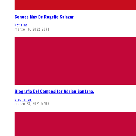
Conoce Más De Rogelio Salazar
Noticias
marzo 16, 2022
2871
Biografia Del Compositor Adrian Santana.
Biografias
marzo 23, 2021
5703