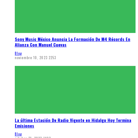
Sony Music México Anuncia La Formación De M4 Récords En
Alianza Con Manuel Cuevas
Blog
noviembre 10, 2023
2253
La última Estación De Radio Vigente en Hidalgo Hoy Termina
Emisiones
Blog