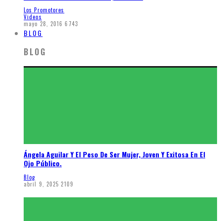
Los Promotores
Videos
mayo 28, 2016
6743
BLOG
BLOG
Ángela Aguilar Y El Peso De Ser Mujer, Joven Y Exitosa En El
Ojo Público.
Blog
abril 9, 2025
2109