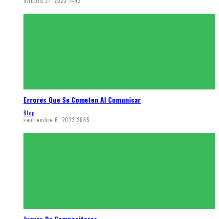
octubre 31, 2023
1492
Errores Que Se Cometen Al Comunicar
Blog
septiembre 6, 2023
2065
Jueves De Compositores