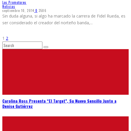
Los Promotores
Noticias
septiembre 10, 2014
0
3506
Sin duda alguna, si algo ha marcado la carrera de Fidel Rueda, es
ser considerado el creador del norteño banda,
...
1
2
Carolina Ross Presenta “El Target”, Su Nuevo Sencillo Junto a
Denise Gutiérrez