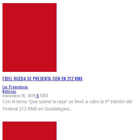
FIDEL RUEDA SE PRESENTA CON EN 212 RMX
Los Promotores
Noticias
noviembre 26, 2014
0
5203
Con el lema “Que suene la raza” se llevó a cabo la 9° Edición del
Festival 212 RMX en Guadalajara
...