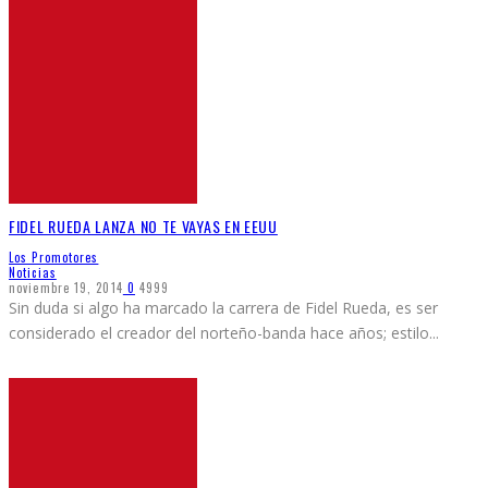
FIDEL RUEDA LANZA NO TE VAYAS EN EEUU
Los Promotores
Noticias
noviembre 19, 2014
0
4999
Sin duda si algo ha marcado la carrera de Fidel Rueda, es ser
considerado el creador del norteño-banda hace años; estilo
...