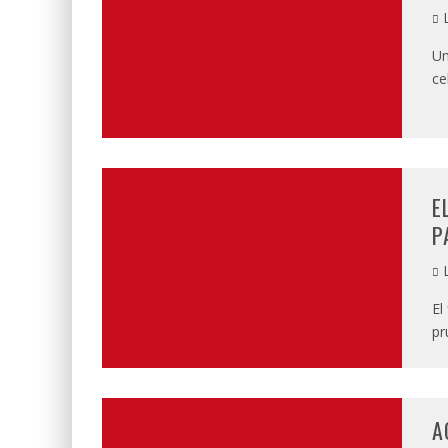
L
Un
ce
E
P
L
El
pr
A