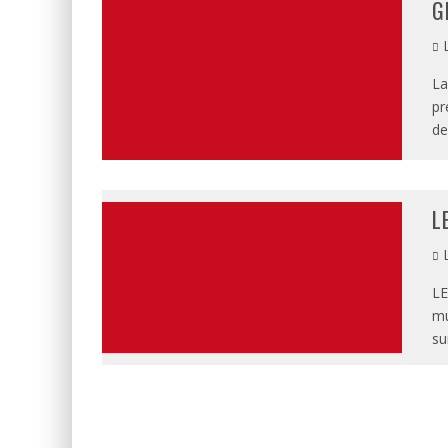
G
L
La
pr
de
L
L
LE
mu
s