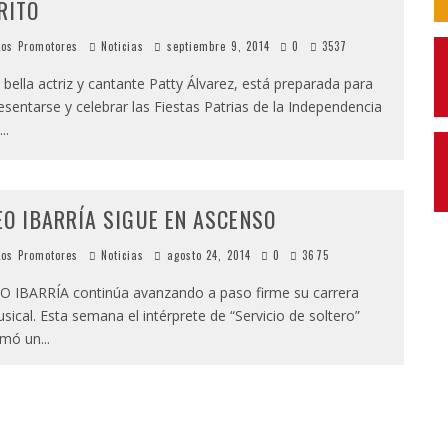
RITO
os Promotores
Noticias
septiembre 9, 2014
0
3537
 bella actriz y cantante Patty Álvarez, está preparada para
esentarse y celebrar las Fiestas Patrias de la Independencia
...
EO IBARRÍA SIGUE EN ASCENSO
os Promotores
Noticias
agosto 24, 2014
0
3675
O IBARRÍA continúa avanzando a paso firme su carrera
sical. Esta semana el intérprete de “Servicio de soltero”
umó un
...