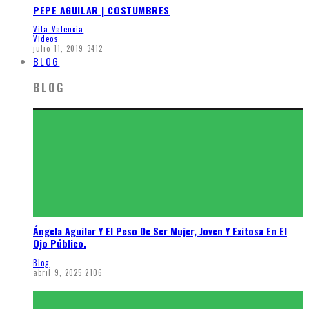
PEPE AGUILAR | COSTUMBRES
Vita Valencia
Videos
julio 11, 2019
3412
BLOG
BLOG
Ángela Aguilar Y El Peso De Ser Mujer, Joven Y Exitosa En El
Ojo Público.
Blog
abril 9, 2025
2106