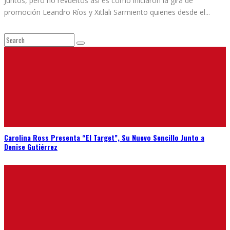
Juntos, pero no revueltos así es como iniciaron la gira de
promoción Leandro Ríos y Xitlali Sarmiento quienes desde el
...
Carolina Ross Presenta “El Target”, Su Nuevo Sencillo Junto a
Denise Gutiérrez