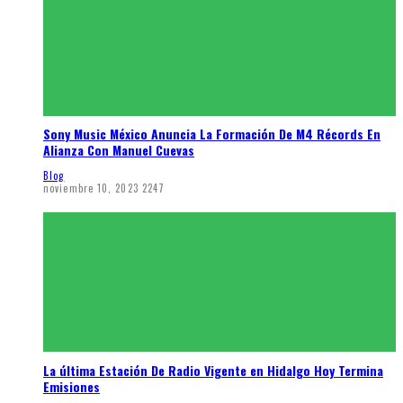
Sony Music México Anuncia La Formación De M4 Récords En
Alianza Con Manuel Cuevas
Blog
noviembre 10, 2023
2247
La última Estación De Radio Vigente en Hidalgo Hoy Termina
Emisiones