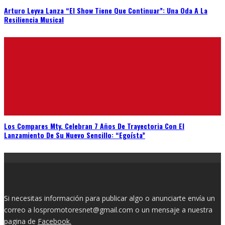
Arturo Leyva Lanza “El Show Tiene Que Continuar”: Una Oda A La
Resiliencia Musical
Los Compares Mty. Celebran 7 Años De Trayectoria Con El
Lanzamiento De Su Nuevo Sencillo: “Egoísta”
Si necesitas información para publicar algo o anunciarte envía un
correo a lospromotoresnet@gmail.com o un mensaje a nuestra
pagina de
Facebook.