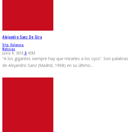
Alejandro Sanz De Gira
Vita Valencia
Noticias
junio 4, 2019
0
4242
“A los gigantes siempre hay que mirarles a los ojos”. Son palabras
de Alejandro Sanz (Madrid, 1968) en su último
...