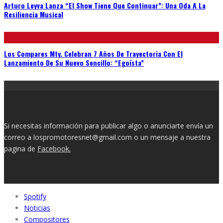
Arturo Leyva Lanza “El Show Tiene Que Continuar”: Una Oda A La
Resiliencia Musical
Los Compares Mty. Celebran 7 Años De Trayectoria Con El
Lanzamiento De Su Nuevo Sencillo: “Egoísta”
Si necesitas información para publicar algo o anunciarte envía un
correo a lospromotoresnet@gmail.com o un mensaje a nuestra
pagina de
Facebook.
Spotify
Noticias
Compositores