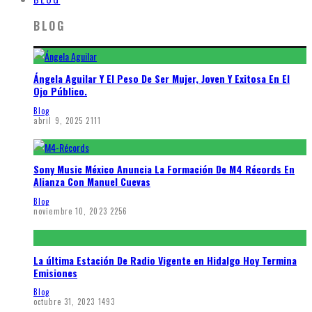
BLOG
Ángela Aguilar Y El Peso De Ser Mujer, Joven Y Exitosa En El
Ojo Público.
Blog
abril 9, 2025
2111
Sony Music México Anuncia La Formación De M4 Récords En
Alianza Con Manuel Cuevas
Blog
noviembre 10, 2023
2256
La última Estación De Radio Vigente en Hidalgo Hoy Termina
Emisiones
Blog
octubre 31, 2023
1493