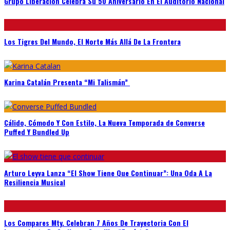
Grupo Liberación Celebra Su 50 Aniversario En El Auditorio Nacional
Los Tigres Del Mundo, El Norte Más Allá De La Frontera
Karina Catalán Presenta “Mi Talismán”
Cálido, Cómodo Y Con Estilo, La Nueva Temporada de Converse
Puffed Y Bundled Up
Arturo Leyva Lanza “El Show Tiene Que Continuar”: Una Oda A La
Resiliencia Musical
Los Compares Mty. Celebran 7 Años De Trayectoria Con El