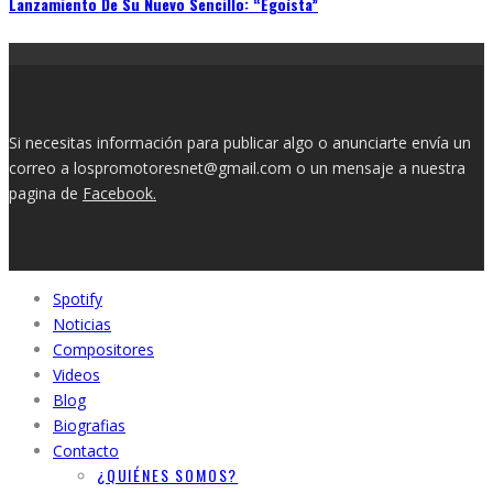
Lanzamiento De Su Nuevo Sencillo: “Egoísta”
Si necesitas información para publicar algo o anunciarte envía un
correo a lospromotoresnet@gmail.com o un mensaje a nuestra
pagina de
Facebook.
Spotify
Noticias
Compositores
Videos
Blog
Biografias
Contacto
¿QUIÉNES SOMOS?