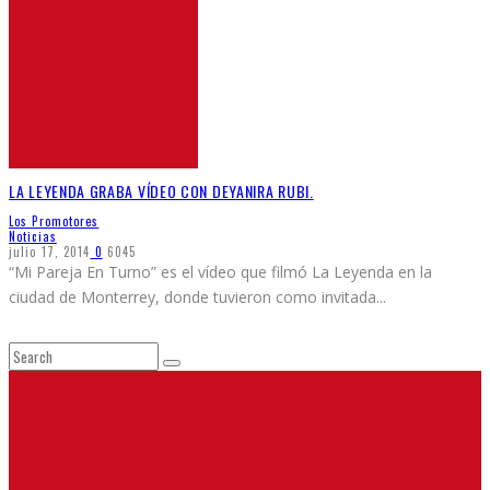
LA LEYENDA GRABA VÍDEO CON DEYANIRA RUBI.
Los Promotores
Noticias
julio 17, 2014
0
6045
“Mi Pareja En Turno” es el vídeo que filmó La Leyenda en la
ciudad de Monterrey, donde tuvieron como invitada
...