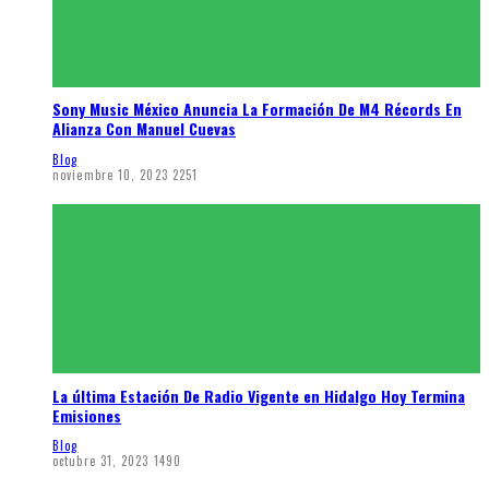
Sony Music México Anuncia La Formación De M4 Récords En
Alianza Con Manuel Cuevas
Blog
noviembre 10, 2023
2251
La última Estación De Radio Vigente en Hidalgo Hoy Termina
Emisiones
Blog
octubre 31, 2023
1490