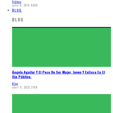
Videos
julio 8, 2019
4808
BLOG
BLOG
Ángela Aguilar Y El Peso De Ser Mujer, Joven Y Exitosa En El
Ojo Público.
Blog
abril 9, 2025
2108