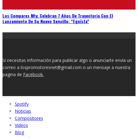
Los Compares Mty. Celebran 7 Años De Trayectoria Con El
Lanzamiento De Su Nuevo Sencillo: “Egoísta”
Si necesitas información para publicar algo o anunciarte envía un
correo a lospromotoresnet@gmail.com o un mensaje a nuestra
pagina de
Facebook.
Spotify
Noticias
Compositores
Videos
Blog