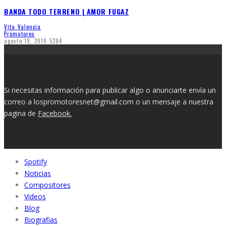
BANDA TODO TERRENO | AMOR FUGAZ
Vita Valencia
Promotores
agosto 19, 2019
5284
Si necesitas información para publicar algo o anunciarte envía un
correo a lospromotoresnet@gmail.com o un mensaje a nuestra
pagina de
Facebook.
Spotify
Noticias
Compositores
Videos
Blog
Biografias