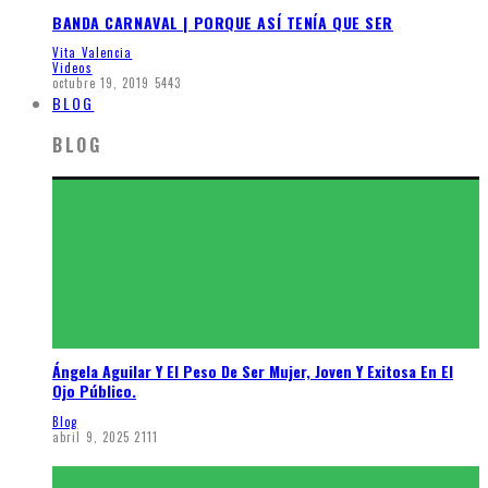
BANDA CARNAVAL | PORQUE ASÍ TENÍA QUE SER
Vita Valencia
Videos
octubre 19, 2019
5443
BLOG
BLOG
Ángela Aguilar Y El Peso De Ser Mujer, Joven Y Exitosa En El
Ojo Público.
Blog
abril 9, 2025
2111