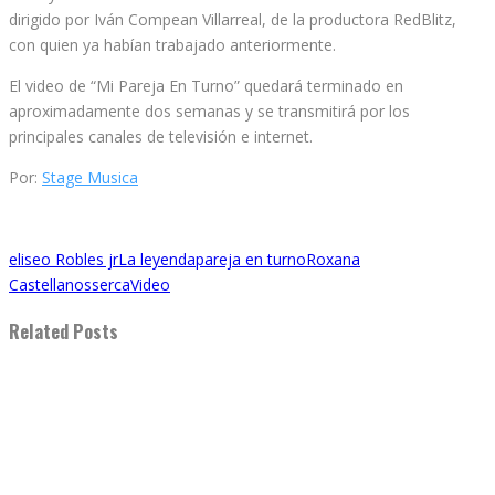
dirigido por Iván Compean Villarreal, de la productora RedBlitz,
con quien ya habían trabajado anteriormente.
El video de “Mi Pareja En Turno” quedará terminado en
aproximadamente dos semanas y se transmitirá por los
principales canales de televisión e internet.
Por:
Stage Musica
eliseo Robles jr
La leyenda
pareja en turno
Roxana
Castellanos
serca
Video
Related Posts