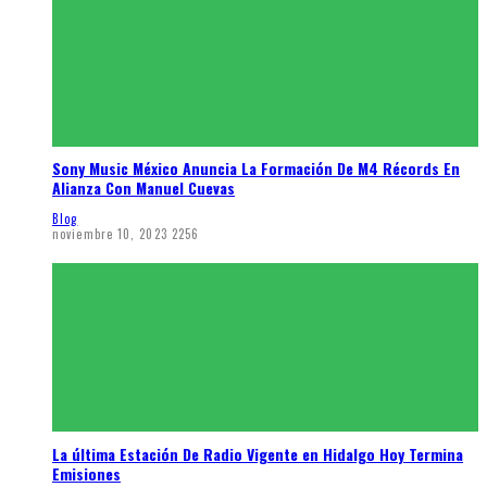
Sony Music México Anuncia La Formación De M4 Récords En
Alianza Con Manuel Cuevas
Blog
noviembre 10, 2023
2256
La última Estación De Radio Vigente en Hidalgo Hoy Termina
Emisiones