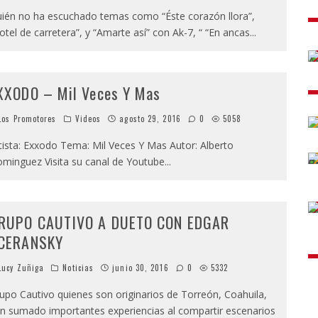
ién no ha escuchado temas como “Éste corazón llora”,
otel de carretera”, y “Amarte así” con Ak-7, “ “En ancas
...
XXODO – Mil Veces Y Mas
os Promotores
Videos
agosto 29, 2016
0
5058
tista: Exxodo Tema: Mil Veces Y Mas Autor: Alberto
minguez Visita su canal de Youtube
...
RUPO CAUTIVO A DUETO CON EDGAR
CERANSKY
ucy Zuñiga
Noticias
junio 30, 2016
0
5332
upo Cautivo quienes son originarios de Torreón, Coahuila,
n sumado importantes experiencias al compartir escenarios