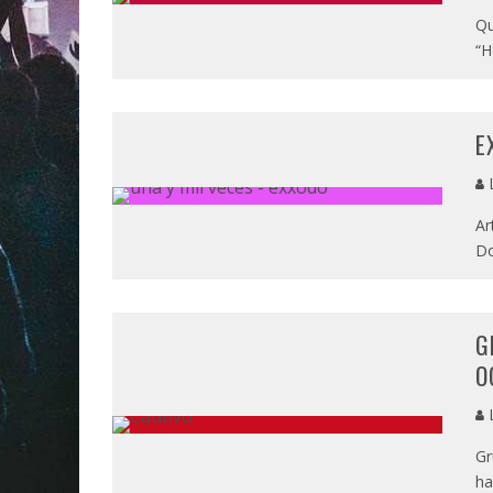
Qu
“H
E
L
Ar
Do
G
O
L
Gr
ha