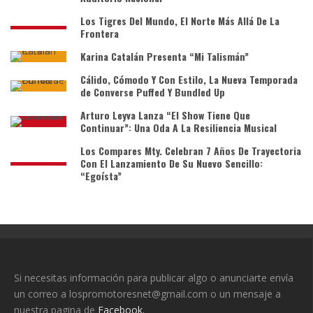
Los Tigres Del Mundo, El Norte Más Allá De La
Frontera
Karina Catalán Presenta “Mi Talismán”
Cálido, Cómodo Y Con Estilo, La Nueva Temporada
de Converse Puffed Y Bundled Up
Arturo Leyva Lanza “El Show Tiene Que
Continuar”: Una Oda A La Resiliencia Musical
Los Compares Mty. Celebran 7 Años De Trayectoria
Con El Lanzamiento De Su Nuevo Sencillo:
“Egoísta”
Si necesitas información para publicar algo o anunciarte envía
un correo a lospromotoresnet@gmail.com o un mensaje a
nuestra pagina de
Facebook.