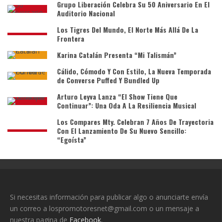
Grupo Liberación Celebra Su 50 Aniversario En El
Auditorio Nacional
Los Tigres Del Mundo, El Norte Más Allá De La
Frontera
Karina Catalán Presenta “Mi Talismán”
Cálido, Cómodo Y Con Estilo, La Nueva Temporada
de Converse Puffed Y Bundled Up
Arturo Leyva Lanza “El Show Tiene Que
Continuar”: Una Oda A La Resiliencia Musical
Los Compares Mty. Celebran 7 Años De Trayectoria
Con El Lanzamiento De Su Nuevo Sencillo:
“Egoísta”
Si necesitas información para publicar algo o anunciarte envía
un correo a lospromotoresnet@gmail.com o un mensaje a
nuestra pagina de
Facebook.