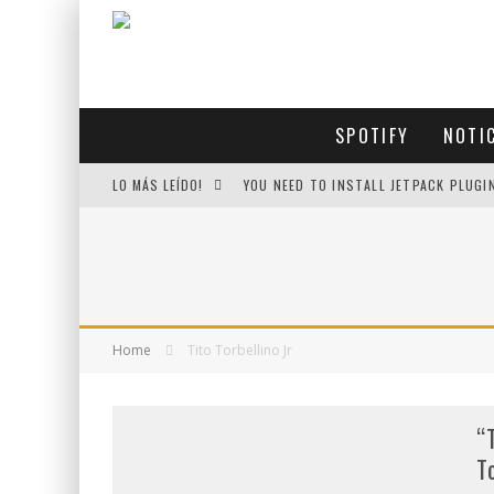
SPOTIFY
NOTI
LO MÁS LEÍDO!
YOU NEED TO INSTALL JETPACK PLUGI
Home
Tito Torbellino Jr
“
T