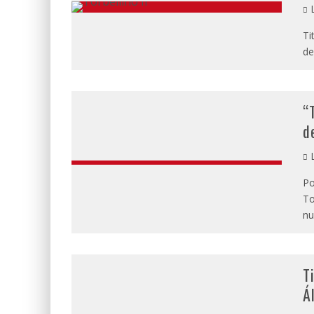
L
Ti
de
“
d
L
Po
To
nu
T
Á