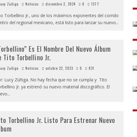
ucy Zuñiga
Noticias
diciembre 2, 2024
0
1377
to Torbellino Jr., uno de los máximos exponentes del corrido
ntro del regional mexicano, está listo para lanzar su nuevo
...
Torbellino” Es El Nombre Del Nuevo Álbum
e Tito Torbellino Jr.
ucy Zuñiga
Noticias
octubre 22, 2023
0
831
r: Lucy Zúñiga. No hay fecha que no se cumpla y Tito
rbellino Jr. ya estrenó su nuevo material discográfico. El
evo
...
ito Torbellino Jr. Listo Para Estrenar Nuevo
lbum