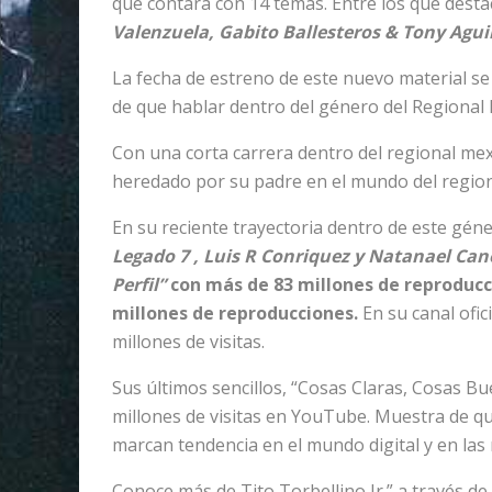
que contará con 14 temas. Entre los que dest
Valenzuela, Gabito Ballesteros & Tony Agu
La fecha de estreno de este nuevo material se
de que hablar dentro del género del Regional 
Con una corta carrera dentro del regional me
heredado por su padre en el mundo del regional
En su reciente trayectoria dentro de este gé
Legado 7 , Luis R Conriquez y Natanael Can
Perfil”
con más de 83 millones de reproducc
millones de reproducciones.
En su canal ofi
millones de visitas.
Sus últimos sencillos, “Cosas Claras, Cosas
millones de visitas en YouTube. Muestra de que
marcan tendencia en el mundo digital y en las 
Conoce más de Tito Torbellino Jr.” a través de