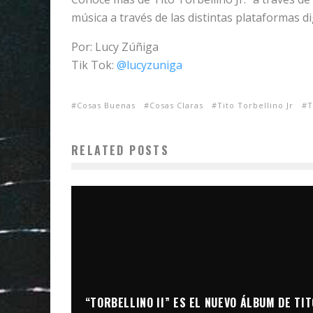
música a través de las distintas plataformas di
Por: Lucy Zúñiga
Tik Tok:
@lucyzuniga
Cosas Buenas
Cosas Claras
Tito Torbellino Jr
T
RELATED POSTS
“TORBELLINO II” ES EL NUEVO ÁLBUM DE TIT