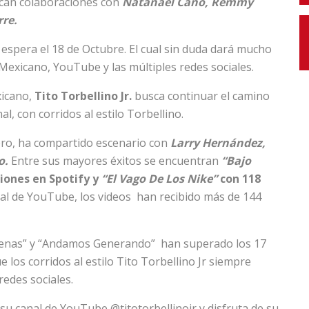
acan colaboraciones con
Natanael Cano, Remmy
irre.
 espera el 18 de Octubre. El cual sin duda dará mucho
Mexicano, YouTube y las múltiples redes sociales.
xicano,
Tito Torbellino Jr.
busca continuar el camino
, con corridos al estilo Torbellino.
nero, ha compartido escenario con
Larry Hernández,
o.
Entre sus mayores éxitos se encuentran
“Bajo
iones en Spotify y
“El Vago De Los Nike”
con 118
cial de YouTube, los videos han recibido más de 144
 Buenas” y “Andamos Generando” han superado los 17
 los corridos al estilo Tito Torbellino Jr siempre
redes sociales.
 su canal de YouTube @titotorbellinojr y disfruta de su