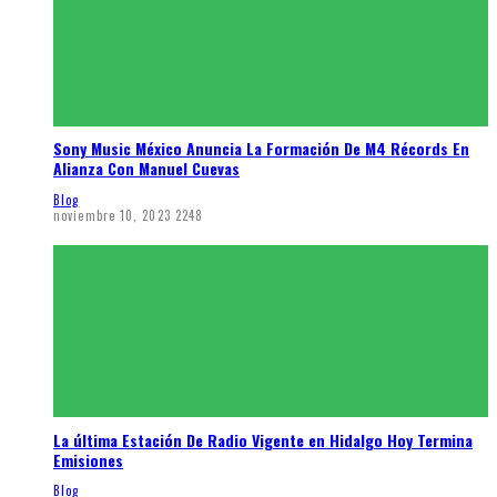
Sony Music México Anuncia La Formación De M4 Récords En
Alianza Con Manuel Cuevas
Blog
noviembre 10, 2023
2248
La última Estación De Radio Vigente en Hidalgo Hoy Termina
Emisiones
Blog