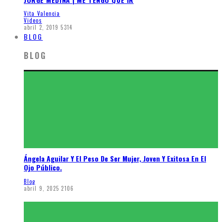
Vita Valencia
Videos
abril 2, 2019
5314
BLOG
BLOG
Ángela Aguilar Y El Peso De Ser Mujer, Joven Y Exitosa En El
Ojo Público.
Blog
abril 9, 2025
2106