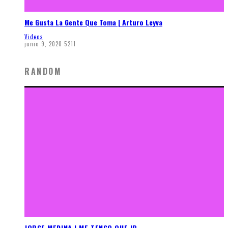
Me Gusta La Gente Que Toma | Arturo Leyva
Videos
junio 9, 2020
5211
RANDOM
JORGE MEDINA | ME TENGO QUE IR