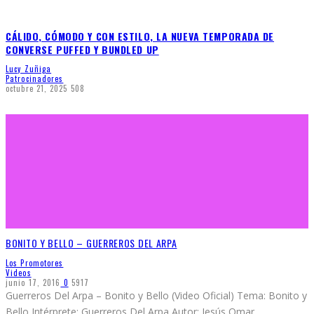
CÁLIDO, CÓMODO Y CON ESTILO, LA NUEVA TEMPORADA DE
CONVERSE PUFFED Y BUNDLED UP
Lucy Zuñiga
Patrocinadores
octubre 21, 2025
508
BONITO Y BELLO – GUERREROS DEL ARPA
Los Promotores
Videos
junio 17, 2016
0
5917
Guerreros Del Arpa – Bonito y Bello (Video Oficial) Tema: Bonito y
Bello Intérprete: Guerreros Del Arpa Autor: Jesús Omar
...