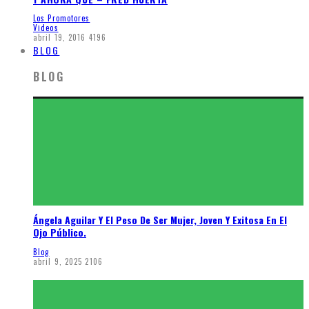
Los Promotores
Videos
abril 19, 2016
4196
BLOG
BLOG
Ángela Aguilar Y El Peso De Ser Mujer, Joven Y Exitosa En El
Ojo Público.
Blog
abril 9, 2025
2106