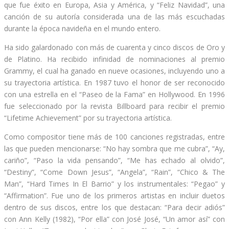
que fue éxito en Europa, Asia y América, y “Feliz Navidad”, una
canción de su autoría considerada una de las más escuchadas
durante la época navideña en el mundo entero.
Ha sido galardonado con más de cuarenta y cinco discos de Oro y
de Platino. Ha recibido infinidad de nominaciones al premio
Grammy, el cual ha ganado en nueve ocasiones, incluyendo uno a
su trayectoria artística. En 1987 tuvo el honor de ser reconocido
con una estrella en el “Paseo de la Fama” en Hollywood. En 1996
fue seleccionado por la revista Billboard para recibir el premio
“Lifetime Achievement” por su trayectoria artística.
Como compositor tiene más de 100 canciones registradas, entre
las que pueden mencionarse: “No hay sombra que me cubra”, “Ay,
cariño”, “Paso la vida pensando”, “Me has echado al olvido”,
“Destiny”, “Come Down Jesus”, “Angela”, “Rain”, “Chico & The
Man”, “Hard Times In El Barrio” y los instrumentales: “Pegao” y
“Affirmation”. Fue uno de los primeros artistas en incluir duetos
dentro de sus discos, entre los que destacan: “Para decir adiós”
con Ann Kelly (1982), “Por ella” con José José, “Un amor así” con