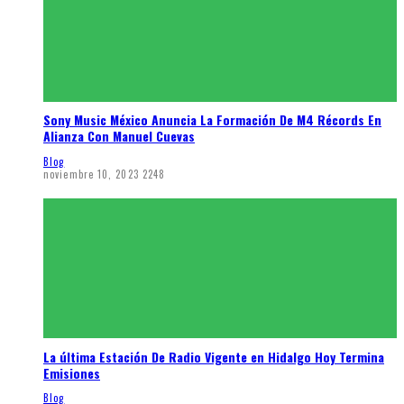
Sony Music México Anuncia La Formación De M4 Récords En
Alianza Con Manuel Cuevas
Blog
noviembre 10, 2023
2248
La última Estación De Radio Vigente en Hidalgo Hoy Termina
Emisiones
Blog