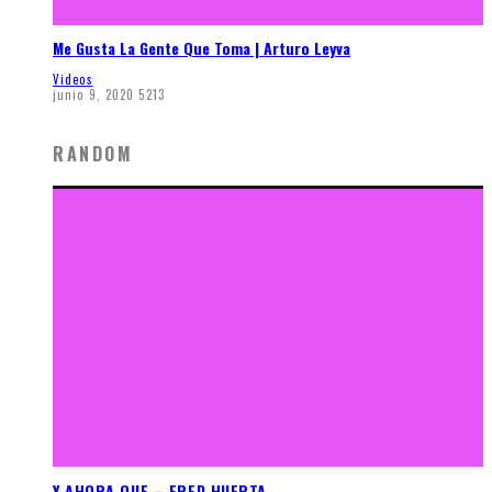
Me Gusta La Gente Que Toma | Arturo Leyva
Videos
junio 9, 2020
5213
RANDOM
Y AHORA QUE – FRED HUERTA