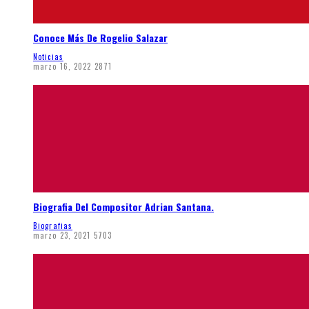
Conoce Más De Rogelio Salazar
Noticias
marzo 16, 2022
2871
Biografia Del Compositor Adrian Santana.
Biografias
marzo 23, 2021
5703