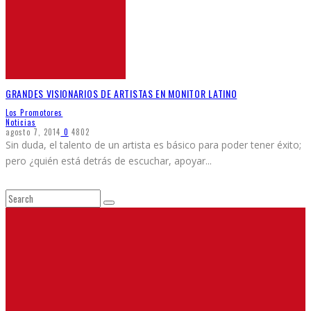
GRANDES VISIONARIOS DE ARTISTAS EN MONITOR LATINO
Los Promotores
Noticias
agosto 7, 2014
0
4802
Sin duda, el talento de un artista es básico para poder tener éxito;
pero ¿quién está detrás de escuchar, apoyar
...