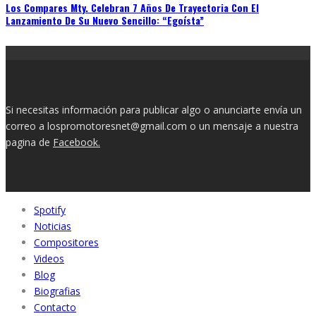
Los Compares Mty. Celebran 7 Años De Trayectoria Con El
Lanzamiento De Su Nuevo Sencillo: “Egoísta”
Si necesitas información para publicar algo o anunciarte envía un
correo a lospromotoresnet@gmail.com o un mensaje a nuestra
pagina de
Facebook.
Spotify
Noticias
Compositores
Videos
Blog
Biografias
Contacto