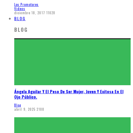
Los Promotores
Videos
diciembre 18, 2017
11028
BLOG
BLOG
Ángela Aguilar Y El Peso De Ser Mujer, Joven Y Exitosa En El
Ojo Público.
Blog
abril 9, 2025
2108