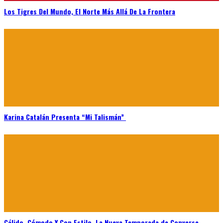
Los Tigres Del Mundo, El Norte Más Allá De La Frontera
Karina Catalán Presenta “Mi Talismán”
Cálido, Cómodo Y Con Estilo, La Nueva Temporada de Converse