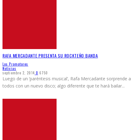
RAFA MERCADANTE PRESENTA SU ROCKTEÑO BANDA
Los Promotores
Noticias
septiembre 2, 2014
0
6750
Luego de un ‘paréntesis musical’, Rafa Mercadante sorprende a
todos con un nuevo disco; algo diferente que te hará bailar
...