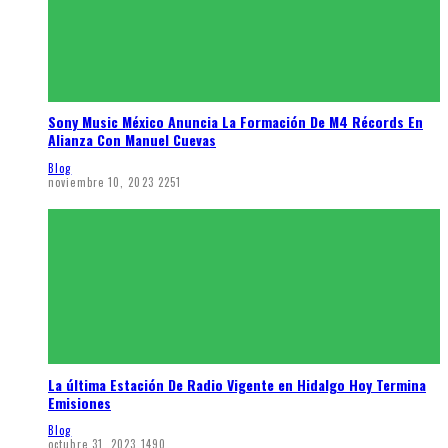
Sony Music México Anuncia La Formación De M4 Récords En
Alianza Con Manuel Cuevas
Blog
noviembre 10, 2023
2251
La última Estación De Radio Vigente en Hidalgo Hoy Termina
Emisiones
Blog
octubre 31, 2023
1490