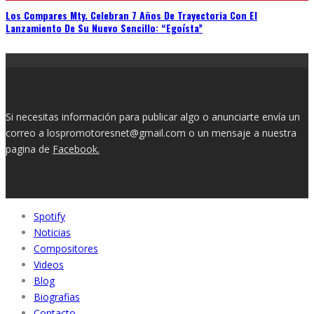
Los Compares Mty. Celebran 7 Años De Trayectoria Con El
Lanzamiento De Su Nuevo Sencillo: “Egoísta”
Si necesitas información para publicar algo o anunciarte envía un
correo a lospromotoresnet@gmail.com o un mensaje a nuestra
pagina de
Facebook.
Spotify
Noticias
Compositores
Videos
Blog
Biografias
Contacto