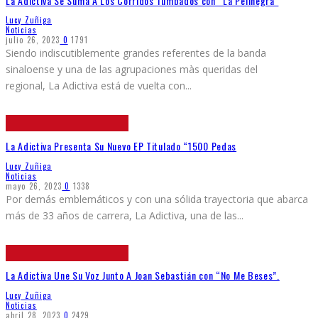
La Adictiva Se Suma A Los Corridos Tumbados con “La Pelinegra”
Lucy Zuñiga
Noticias
julio 26, 2023
0
1791
Siendo indiscutiblemente grandes referentes de la banda
sinaloense y una de las agrupaciones màs queridas del
regional, La Adictiva está de vuelta con
...
La Adictiva Presenta Su Nuevo EP Titulado “1500 Pedas
Lucy Zuñiga
Noticias
mayo 26, 2023
0
1338
Por demás emblemáticos y con una sólida trayectoria que abarca
más de 33 años de carrera, La Adictiva, una de las
...
La Adictiva Une Su Voz Junto A Joan Sebastián con “No Me Beses”.
Lucy Zuñiga
Noticias
abril 28, 2023
0
2429