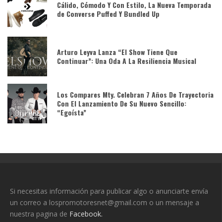
Cálido, Cómodo Y Con Estilo, La Nueva Temporada
de Converse Puffed Y Bundled Up
Arturo Leyva Lanza “El Show Tiene Que
Continuar”: Una Oda A La Resiliencia Musical
Los Compares Mty. Celebran 7 Años De Trayectoria
Con El Lanzamiento De Su Nuevo Sencillo:
“Egoísta”
Si necesitas información para publicar algo o anunciarte envía
un correo a lospromotoresnet@gmail.com o un mensaje a
nuestra pagina de
Facebook.