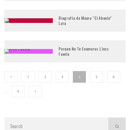
Biografía de Mauro “El Abuelo”
Lara
Porque No Te Enamoras | Joss
Favela
1
2
3
4
5
6
…
9