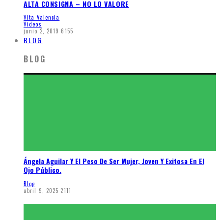
ALTA CONSIGNA – NO LO VALORE
Vita Valencia
Videos
junio 2, 2019
6155
BLOG
BLOG
Ángela Aguilar Y El Peso De Ser Mujer, Joven Y Exitosa En El
Ojo Público.
Blog
abril 9, 2025
2111