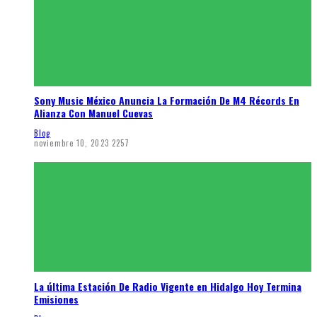
Sony Music México Anuncia La Formación De M4 Récords En
Alianza Con Manuel Cuevas
Blog
noviembre 10, 2023
2257
La última Estación De Radio Vigente en Hidalgo Hoy Termina
Emisiones