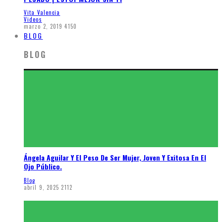
Vita Valencia
Videos
marzo 2, 2019
4150
BLOG
BLOG
Ángela Aguilar Y El Peso De Ser Mujer, Joven Y Exitosa En El
Ojo Público.
Blog
abril 9, 2025
2112