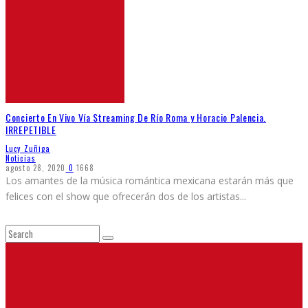
Concierto En Vivo Vía Streaming De Río Roma y Horacio Palencia.
IRREPETIBLE
Lucy Zuñiga
Noticias
agosto 28, 2020
0
1668
Los amantes de la música romántica mexicana estarán más que
felices con el show que ofrecerán dos de los artistas
...