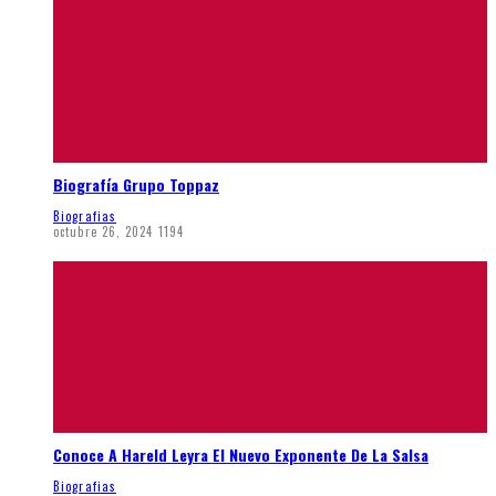
Biografía Grupo Toppaz
Biografias
octubre 26, 2024
1194
Conoce A Hareld Leyra El Nuevo Exponente De La Salsa
Biografias