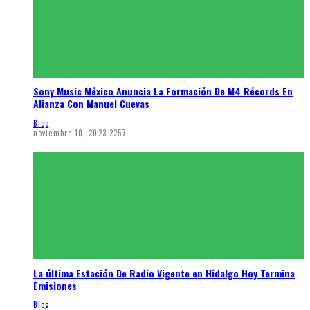
Sony Music México Anuncia La Formación De M4 Récords En
Alianza Con Manuel Cuevas
Blog
noviembre 10, 2023
2257
La última Estación De Radio Vigente en Hidalgo Hoy Termina
Emisiones
Blog