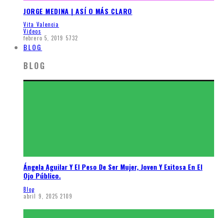
JORGE MEDINA | ASÍ O MÁS CLARO
Vita Valencia
Videos
febrero 5, 2019
5732
BLOG
BLOG
Ángela Aguilar Y El Peso De Ser Mujer, Joven Y Exitosa En El
Ojo Público.
Blog
abril 9, 2025
2109