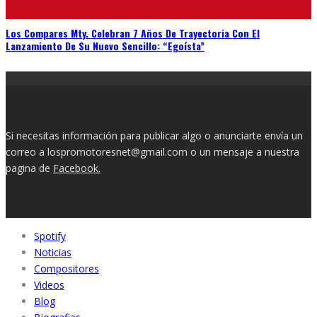
Los Compares Mty. Celebran 7 Años De Trayectoria Con El
Lanzamiento De Su Nuevo Sencillo: “Egoísta”
Si necesitas información para publicar algo o anunciarte envía un
correo a lospromotoresnet@gmail.com o un mensaje a nuestra
pagina de
Facebook.
Spotify
Noticias
Compositores
Videos
Blog