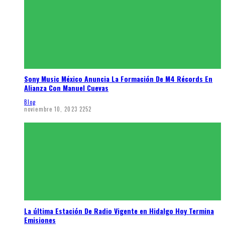
Sony Music México Anuncia La Formación De M4 Récords En
Alianza Con Manuel Cuevas
Blog
noviembre 10, 2023
2252
La última Estación De Radio Vigente en Hidalgo Hoy Termina
Emisiones