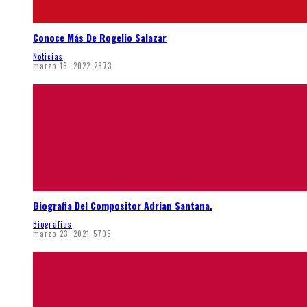
Conoce Más De Rogelio Salazar
Noticias
marzo 16, 2022
2873
Biografia Del Compositor Adrian Santana.
Biografias
marzo 23, 2021
5705