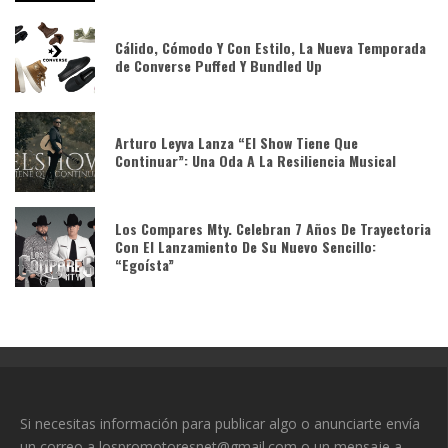
Cálido, Cómodo Y Con Estilo, La Nueva Temporada
de Converse Puffed Y Bundled Up
Arturo Leyva Lanza “El Show Tiene Que
Continuar”: Una Oda A La Resiliencia Musical
Los Compares Mty. Celebran 7 Años De Trayectoria
Con El Lanzamiento De Su Nuevo Sencillo:
“Egoísta”
Si necesitas información para publicar algo o anunciarte envía
un correo a lospromotoresnet@gmail.com o un mensaje a