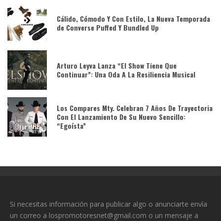
Cálido, Cómodo Y Con Estilo, La Nueva Temporada
de Converse Puffed Y Bundled Up
Arturo Leyva Lanza “El Show Tiene Que
Continuar”: Una Oda A La Resiliencia Musical
Los Compares Mty. Celebran 7 Años De Trayectoria
Con El Lanzamiento De Su Nuevo Sencillo:
“Egoísta”
Si necesitas información para publicar algo o anunciarte envía
un correo a lospromotoresnet@gmail.com o un mensaje a