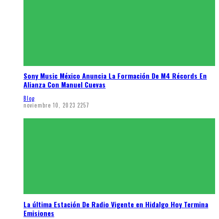
Sony Music México Anuncia La Formación De M4 Récords En
Alianza Con Manuel Cuevas
Blog
noviembre 10, 2023
2257
La última Estación De Radio Vigente en Hidalgo Hoy Termina
Emisiones