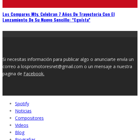
Los Compares Mty. Celebran 7 Años De Trayectoria Con El
Lanzamiento De Su Nuevo Sencillo: “Egoísta”
Si necesitas información para publicar algo o anunciarte envía un
correo a lospromotoresnet@gmail.com o un mensaje a nuestra
pagina de
Facebook.
Spotify
Noticias
Compositores
Videos
Blog
Biografias