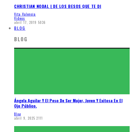
CHRISTIAN NODAL | DE LOS BESOS QUE TE DI
Vita Valencia
Videos
abril 17, 2019
5036
BLOG
BLOG
Ángela Aguilar Y El Peso De Ser Mujer, Joven Y Exitosa En El
Ojo Público.
Blog
abril 9, 2025
2111