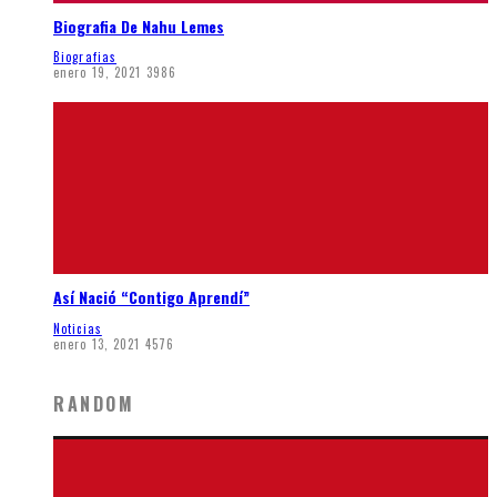
Biografia De Nahu Lemes
Biografias
enero 19, 2021
3986
Así Nació “Contigo Aprendí”
Noticias
enero 13, 2021
4576
RANDOM