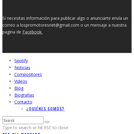
Si necesitas información para publicar algo o anunciarte envía un
correo a lospromotoresnet@gmail.com o un mensaje a nuestra
pagina de
Facebook.
Spotify
Noticias
Compositores
Videos
Blog
Biografias
Contacto
¿QUIÉNES SOMOS?
Type to search or hit ESC to close