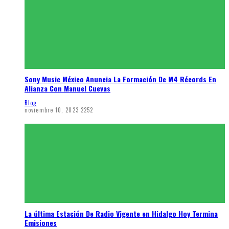
Sony Music México Anuncia La Formación De M4 Récords En
Alianza Con Manuel Cuevas
Blog
noviembre 10, 2023
2252
La última Estación De Radio Vigente en Hidalgo Hoy Termina
Emisiones