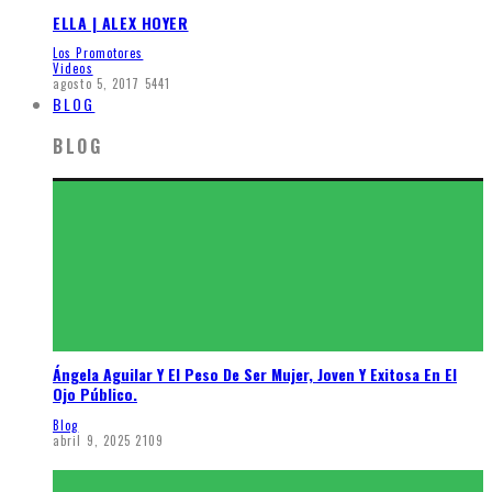
ELLA | ALEX HOYER
Los Promotores
Videos
agosto 5, 2017
5441
BLOG
BLOG
Ángela Aguilar Y El Peso De Ser Mujer, Joven Y Exitosa En El
Ojo Público.
Blog
abril 9, 2025
2109