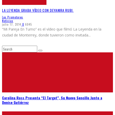
LA LEYENDA GRABA VÍDEO CON DEYANIRA RUBI.
Los Promotores
Noticias
julio 17, 2014
0
6045
“Mi Pareja En Turno” es el vídeo que filmó La Leyenda en la
ciudad de Monterrey, donde tuvieron como invitada
...
Carolina Ross Presenta “El Target”, Su Nuevo Sencillo Junto a
Denise Gutiérrez