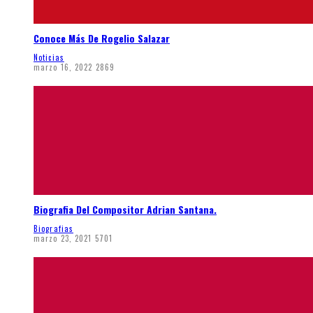
Conoce Más De Rogelio Salazar
Noticias
marzo 16, 2022
2869
Biografia Del Compositor Adrian Santana.
Biografias
marzo 23, 2021
5701