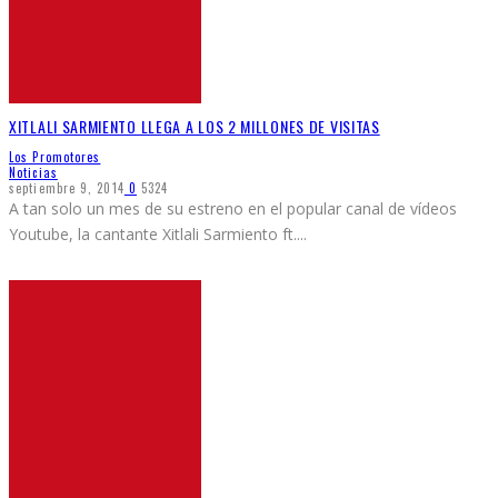
XITLALI SARMIENTO LLEGA A LOS 2 MILLONES DE VISITAS
Los Promotores
Noticias
septiembre 9, 2014
0
5324
A tan solo un mes de su estreno en el popular canal de vídeos
Youtube, la cantante Xitlali Sarmiento ft.
...