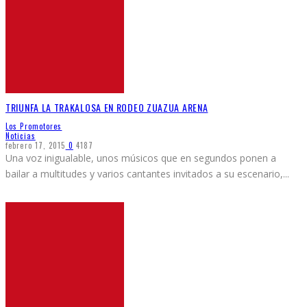
TRIUNFA LA TRAKALOSA EN RODEO ZUAZUA ARENA
Los Promotores
Noticias
febrero 17, 2015
0
4187
Una voz inigualable, unos músicos que en segundos ponen a
bailar a multitudes y varios cantantes invitados a su escenario,
...