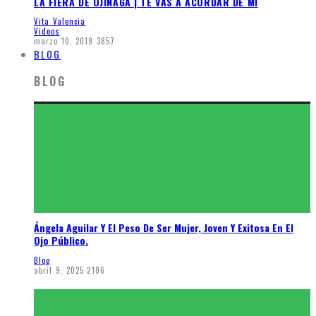
LA FIERA DE OJINAGA | TE VAS A ACORDAR DE MÍ
Vita Valencia
Videos
marzo 10, 2019
3857
BLOG
BLOG
Ángela Aguilar Y El Peso De Ser Mujer, Joven Y Exitosa En El
Ojo Público.
Blog
abril 9, 2025
2106