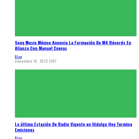
Sony Music México Anuncia La Formación De M4 Récords En
Alianza Con Manuel Cuevas
Blog
noviembre 10, 2023
2247
La última Estación De Radio Vigente en Hidalgo Hoy Termina
Emisiones
Blog