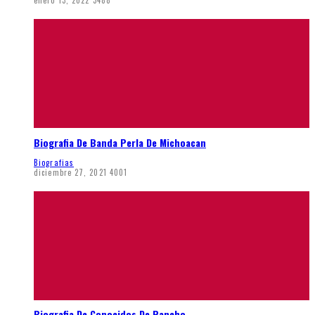
enero 13, 2022
3488
Biografia De Banda Perla De Michoacan
Biografias
diciembre 27, 2021
4001
Biografia De Conocidos De Rancho