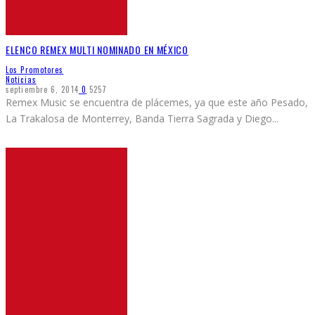
ELENCO REMEX MULTI NOMINADO EN MÉXICO
Los Promotores
Noticias
septiembre 6, 2014
0
5257
Remex Music se encuentra de plácemes, ya que este año Pesado,
La Trakalosa de Monterrey, Banda Tierra Sagrada y Diego
...