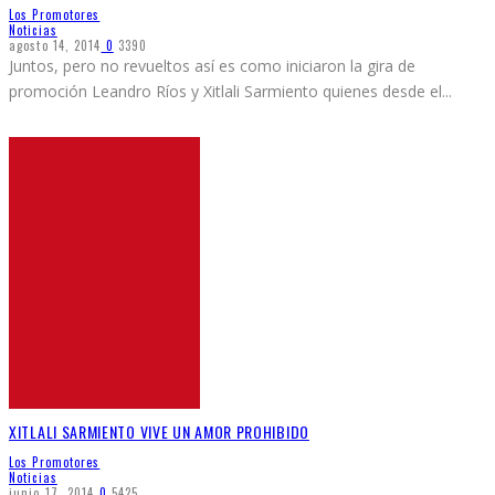
Los Promotores
Noticias
agosto 14, 2014
0
3390
Juntos, pero no revueltos así es como iniciaron la gira de
promoción Leandro Ríos y Xitlali Sarmiento quienes desde el
...
XITLALI SARMIENTO VIVE UN AMOR PROHIBIDO
Los Promotores
Noticias
junio 17, 2014
0
5425