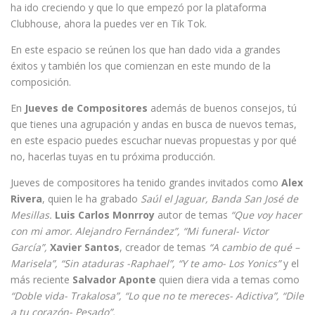
ha ido creciendo y que lo que empezó por la plataforma
Clubhouse, ahora la puedes ver en Tik Tok.
En este espacio se reúnen los que han dado vida a grandes
éxitos y también los que comienzan en este mundo de la
composición.
En
Jueves de Compositores
además de buenos consejos, tú
que tienes una agrupación y andas en busca de nuevos temas,
en este espacio puedes escuchar nuevas propuestas y por qué
no, hacerlas tuyas en tu próxima producción.
Jueves de compositores ha tenido grandes invitados como
Alex
Rivera
, quien le ha grabado
Saúl el Jaguar, Banda San José de
Mesillas.
Luis Carlos Monrroy
autor de temas
“Que voy hacer
con mi amor. Alejandro Fernández”, “Mi funeral- Victor
García”,
Xavier Santos
, creador de temas
“A cambio de qué –
Marisela”, “Sin ataduras -Raphael”, “Y te amo- Los Yonics”
y el
más reciente
Salvador Aponte
quien diera vida a temas como
“Doble vida- Trakalosa”, “Lo que no te mereces- Adictiva”, “Dile
a tu corazón- Pesado”.