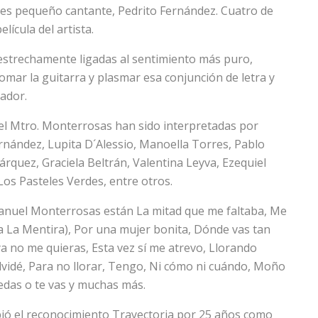
ces pequeño cantante, Pedrito Fernández. Cuatro de
lícula del artista.
s estrechamente ligadas al sentimiento más puro,
tomar la guitarra y plasmar esa conjunción de letra y
ador.
el Mtro. Monterrosas han sido interpretadas por
rnández, Lupita D´Alessio, Manoella Torres, Pablo
rquez, Graciela Beltrán, Valentina Leyva, Ezequiel
s Pasteles Verdes, entre otros.
Manuel Monterrosas están La mitad que me faltaba, Me
la La Mentira), Por una mujer bonita, Dónde vas tan
a no me quieras, Esta vez sí me atrevo, Llorando
lvidé, Para no llorar, Tengo, Ni cómo ni cuándo, Moño
uedas o te vas y muchas más.
ió el reconocimiento Trayectoria por 25 años como