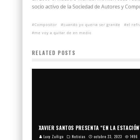
socio activo de la Sociedad de Autores y Comp
Compositor
cuando yo queria ser grande
el ref
me voy a quitar de en medio
RELATED POSTS
XAVIER SANTOS PRESENTA “EN LA ESTACIÓN
Lucy Zuñiga
Noticias
octubre 23, 2023
1496