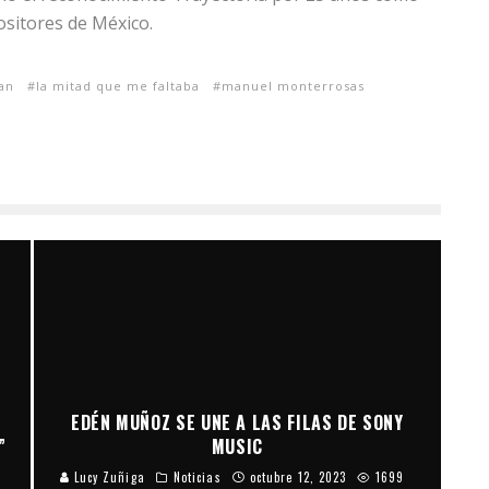
ositores de México.
ran
la mitad que me faltaba
manuel monterrosas
EDÉN MUÑOZ SE UNE A LAS FILAS DE SONY
”
MUSIC
Lucy Zuñiga
Noticias
octubre 12, 2023
1699