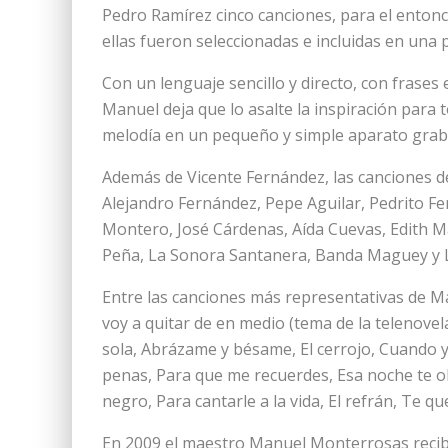
Pedro Ramírez cinco canciones, para el enton
ellas fueron seleccionadas e incluidas en una pe
Con un lenguaje sencillo y directo, con frase
Manuel deja que lo asalte la inspiración para 
melodía en un pequeño y simple aparato grab
Además de Vicente Fernández, las canciones d
Alejandro Fernández, Pepe Aguilar, Pedrito Fe
Montero, José Cárdenas, Aída Cuevas, Edith Má
Peña, La Sonora Santanera, Banda Maguey y Lo
Entre las canciones más representativas de 
voy a quitar de en medio (tema de la telenove
sola, Abrázame y bésame, El cerrojo, Cuando y
penas, Para que me recuerdes, Esa noche te o
negro, Para cantarle a la vida, El refrán, Te q
En 2009 el maestro Manuel Monterrosas recib