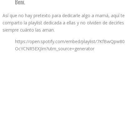
Beni.
Así que no hay pretexto para dedicarle algo a mamá, aquí te
comparto la playlist dedicada a ellas y no olviden de decirles
siempre cuánto las aman.
https://open.spotify.com/embed/playlist/7KfBwQpw80
OcYCNR5EXJIm?utm_source=generator