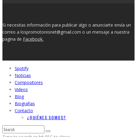
Si necesitas información para publicar algo o anunciarte envía un
correo a lospromotoresnet@gmail.com o un mensaje a nuestra
pagina de
Facebook.
Spotify
Noticias
Compositores
Videos
Blog
Biografias
Contacto
¿QUIÉNES SOMOS?
Type to search or hit ESC to close